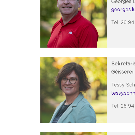
Georges L
georges.l
Tel. 26 9
Sekretari
Géisserei
Tessy Sch
tessy.sch
Tel. 26 9