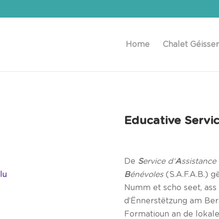
Home
Chalet Géisser
Educative Servi
De
S
ervice d‘
A
ssistance
lu
B
énévoles
(S.A.F.A.B.) g
Numm et scho seet, ass 
d’Ënnerstëtzung am Ber
Formatioun an de lokale