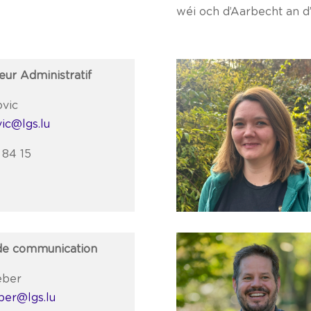
wéi och d’Aarbecht an 
eur Administratif
ovic
vic@lgs.lu
 84 15
de communication
eber
ber@lgs.lu