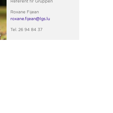
Referent fir Gruppen
Roxane Fijean
roxane.fijean@lgs.lu
Tel. 26 94 84 37