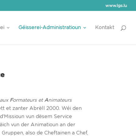
www.lgs.lu
ei
Géisserei-Administratioun
Kontakt
ce
 aux
F
ormateurs et
A
nimateurs
ëtt et zanter Abrëll 2000. Wéi den
d’Missioun vun dësem Service
äich vun der Animatioun an der
 Gruppen, also de Cheftainen a Chef,