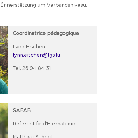
d’Ënnerstëtzung um Verbandsniveau.
Coordinatrice pédagogique
Lynn Eischen
lynn.eischen@lgs.lu
Tel. 26 94 84 31
SAFAB
Referent fir d’Formatioun
Matthieu Schmit