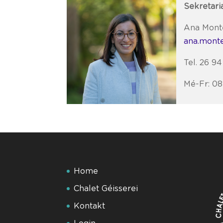
Sekretari
Ana Mont
ana.monte
Tel. 26 9
Mé-Fr: 0
Home
Chalet Géisserei
Kontakt