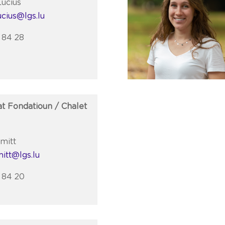
ucius
ucius@lgs.lu
4 84 28
at Fondatioun / Chalet
mitt
mitt@lgs.lu
4 84 20