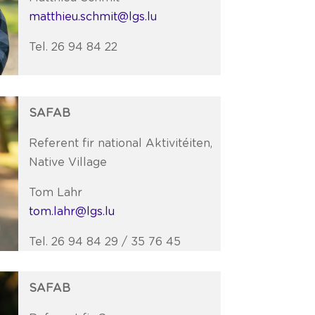
matthieu.schmit@lgs.lu
Tel. 26 94 84 22
SAFAB
Referent fir national Aktivitéiten,
Native Village
Tom Lahr
tom.lahr@lgs.lu
Tel. 26 94 84 29 / 35 76 45
SAFAB