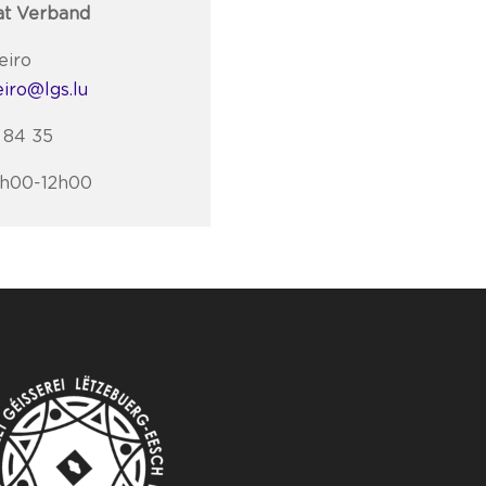
at Verband
eiro
iro@lgs.lu
4 84 35
8h00-12h00