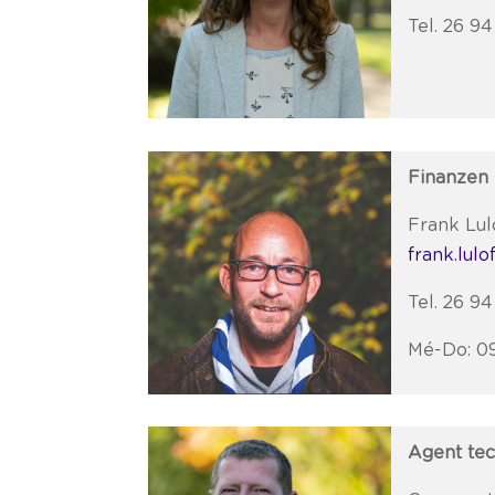
Tel. 26 9
Finanzen
Frank Lul
frank.lulo
Tel. 26 94
Mé-Do: 0
Agent te