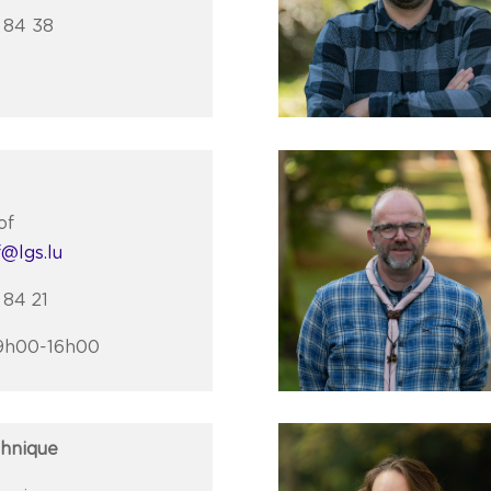
4 84 38
of
f@lgs.lu
 84 21
9h00-16h00
chnique