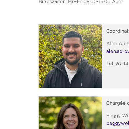
Büroszäiten: Mé-Fr 09.00-16.00 Auer
Coordinat
Alen Adr
alen.adro
Tel. 26 94
Chargée 
Peggy W
peggy.we