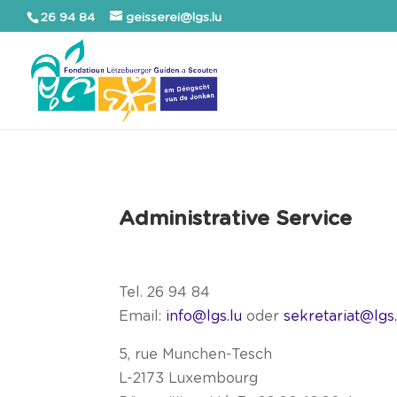
26 94 84
geisserei@lgs.lu
Administrative Service
Tel. 26 94 84
Email:
info@lgs.lu
oder
sekretariat@lgs.
5, rue Munchen-Tesch
L-2173 Luxembourg